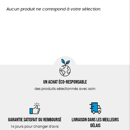
TOUT
Agriculture Biologique
Biodégradable
Cosme Bio
Plus de 200€
Aucun produit ne correspond à votre sélection.
Fabrication artisanale
Oeko-Tex
Un achat éco-responsable
des produits sélectionnés avec soin
Garantie satisfait ou remboursé
Livraison dans les meilleurs
délais
14 jours pour changer d'avis