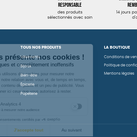
responsable
remb
des produits
14 jours p
sélectionnés avec soin
d'
TOUS NOS PRODUITS
LA BOUTIQUE
Vêtements
Conditions de ven
Politique de confid
Bijoux
Mentions légales
Bien-être
Épicerie
Papeterie