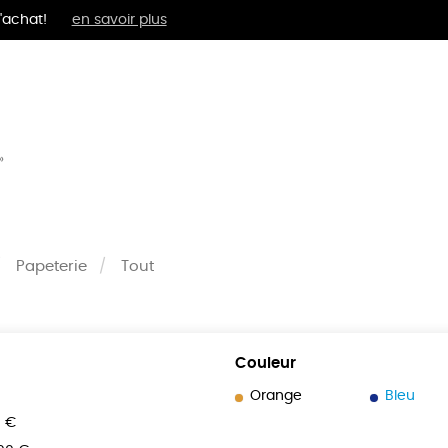
'achat!
en savoir plus
MENTS
BIEN-ÊTRE
ÉPI
»
Papeterie
Tout
Couleur
Orange
Bleu
0 €