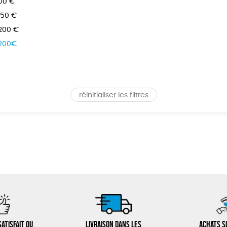
100 €
150 €
 200 €
 200€
réinitialiser les filtres
atisfait ou
Livraison dans les
Achats s