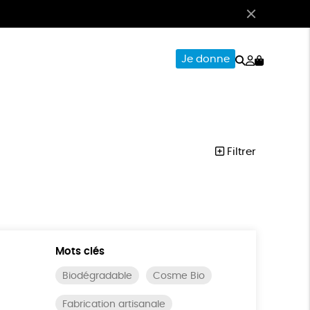
Rechercher
Mon
Je donne
compte
CERIE
PAPETERIE
Filtrer
Mots clés
Biodégradable
Cosme Bio
Fabrication artisanale