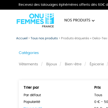
Recevez des tatouages éphémères offerts dès 60€ d
NOS PRODUITS
BIJOUX
VÊTE
Accueil
>
Tous nos produits
>
Produits étiquetés « Oeko-Tex 
Catégories
Vêtements
Bijoux
Bien-être
Épicerie
Trier par
Prix
Par défaut
Tous
Popularité
0 € - 5