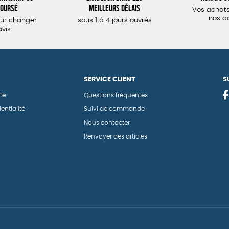
oursé
meilleurs délais
Vos achats
nos a
our changer
sous 1 à 4 jours ouvrés
avis
SERVICE CLIENT
S
te
Questions fréquentes
entialité
Suivi de commande
Nous contacter
Renvoyer des articles