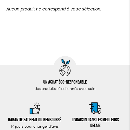
TOUT
Oeko-Tex
GOTS
Fabriqué en Europe
Plus de 200€
Aucun produit ne correspond à votre sélection.
Fabriqué en France
Agriculture Biologique
Un achat éco-responsable
des produits sélectionnés avec soin
Garantie satisfait ou remboursé
Livraison dans les meilleurs
délais
14 jours pour changer d'avis