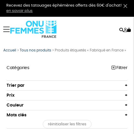
Recevez des tatouages éphémères offerts dès 60€ d'achat!
en savoir plus
Rech
Mo
menu
co
Accueil
>
Tous nos produits
>
Produits étiquetés « Fabriqué en France »
Catégories
Filtrer
VÊTEMENTS
Trier par
Par défaut
BIJOUX
Prix
Popularité
Tous
BIEN-ÊTRE
Couleur
Nouveauté
0 € - 50 €
Orange
Bleu
Mots clés
Prix : du - cher au + cher
ÉPICERIE
50 € - 100 €
Prix : du + cher au - cher
réinitialiser les filtres
100 € - 150 €
Biodégradable
Cosme Bio
Fabrication artisanale
PAPETERIE
Disponibilité
150 € - 200 €