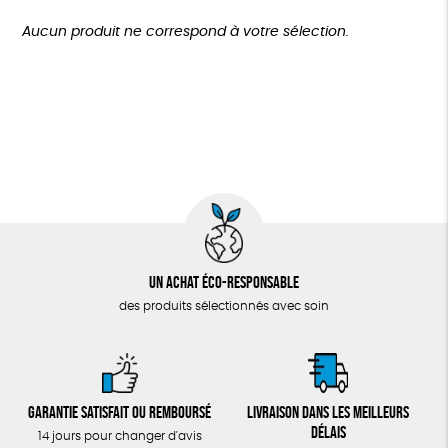
TOUT
Agriculture Biologique
Biodégradable
Cosme Bio
Plus de 200€
Aucun produit ne correspond à votre sélection.
Fabrication artisanale
Oeko-Tex
Un achat éco-responsable
des produits sélectionnés avec soin
Garantie satisfait ou remboursé
Livraison dans les meilleurs
délais
14 jours pour changer d'avis