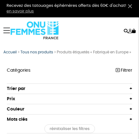
Recevez des tatouages éphémères offerts dès 60€ d'achat!
en savoir plus
Rech
Mo
menu
co
Accueil
>
Tous nos produits
>
Produits étiquetés « Fabriqué en Europe »
Catégories
Filtrer
VÊTEMENTS
Trier par
Par défaut
BIJOUX
Prix
Popularité
Tous
BIEN-ÊTRE
Couleur
Nouveauté
0 € - 50 €
Orange
Bleu
Mots clés
Prix : du - cher au + cher
ÉPICERIE
50 € - 100 €
Prix : du + cher au - cher
réinitialiser les filtres
100 € - 150 €
GOTS
Fabriqué en Europe
Fabriqué en France
PAPETERIE
Disponibilité
150 € - 200 €