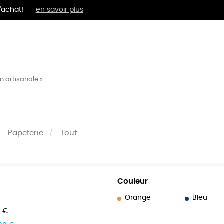
'achat!
en savoir plus
MENTS
BIEN-ÊTRE
ÉPI
n artisanale »
Papeterie
Tout
Couleur
Orange
Bleu
0 €