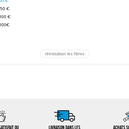
100 €
150 €
 200 €
 200€
réinitialiser les filtres
atisfait ou
Livraison dans les
Achats s