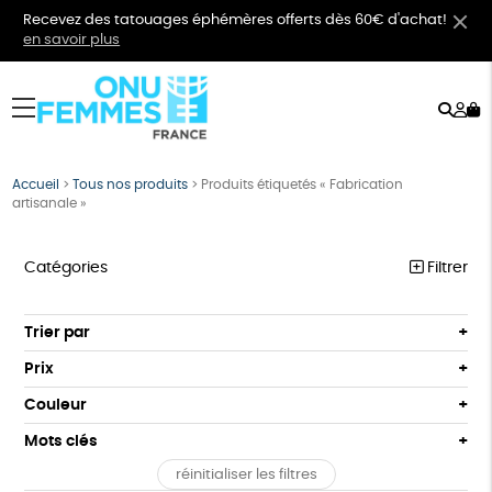
Recevez des tatouages éphémères offerts dès 60€ d'achat!
en savoir plus
Rech
Mo
menu
co
Accueil
>
Tous nos produits
>
Produits étiquetés « Fabrication
artisanale »
Catégories
Filtrer
VÊTEMENTS
Trier par
Par défaut
BIJOUX
Prix
Popularité
Tous
BIEN-ÊTRE
Couleur
Nouveauté
0 € - 50 €
Orange
Bleu
Mots clés
Prix : du - cher au + cher
ÉPICERIE
50 € - 100 €
Prix : du + cher au - cher
réinitialiser les filtres
100 € - 150 €
GOTS
Fabriqué en Europe
Fabriqué en France
PAPETERIE