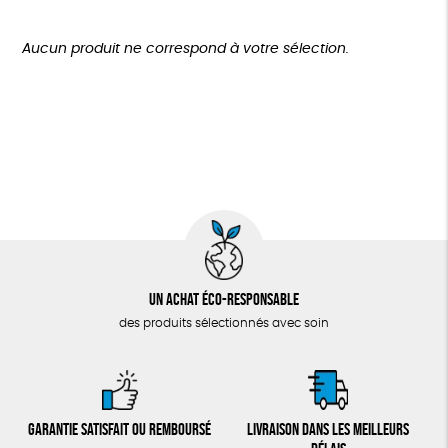
Disponibilité
150 € - 200 €
TOUT
Agriculture Biologique
Biodégradable
Cosme Bio
Plus de 200€
Aucun produit ne correspond à votre sélection.
Fabrication artisanale
Oeko-Tex
Un achat éco-responsable
des produits sélectionnés avec soin
Garantie satisfait ou remboursé
Livraison dans les meilleurs