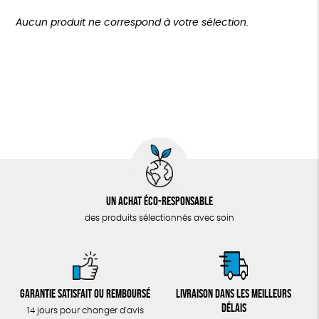
TOUT
Agriculture Biologique
Biodégradable
Cosme Bio
Plus de 200€
Aucun produit ne correspond à votre sélection.
Fabrication artisanale
Oeko-Tex
Un achat éco-responsable
des produits sélectionnés avec soin
Garantie satisfait ou remboursé
Livraison dans les meilleurs
délais
14 jours pour changer d'avis