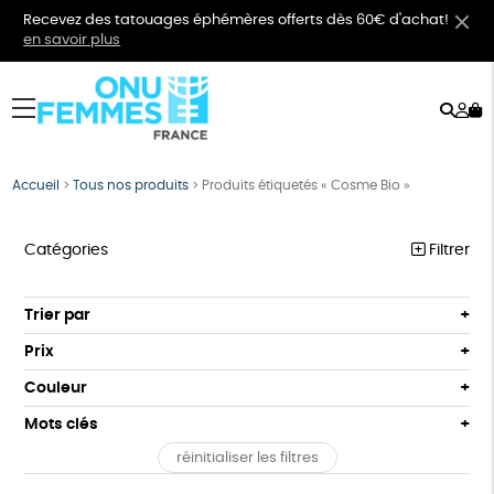
Recevez des tatouages éphémères offerts dès 60€ d'achat!
en savoir plus
Rech
Mo
menu
co
Accueil
>
Tous nos produits
>
Produits étiquetés « Cosme Bio »
Catégories
Filtrer
VÊTEMENTS
Trier par
Par défaut
BIJOUX
Prix
Popularité
Tous
BIEN-ÊTRE
Couleur
Nouveauté
0 € - 50 €
Orange
Bleu
Mots clés
Prix : du - cher au + cher
ÉPICERIE
50 € - 100 €
Prix : du + cher au - cher
réinitialiser les filtres
100 € - 150 €
GOTS
Fabriqué en Europe
Fabriqué en France
PAPETERIE
Disponibilité
150 € - 200 €