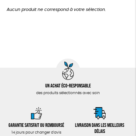
TOUT
Biodégradable
Cosme Bio
Fabrication artisanale
Plus de 200€
Aucun produit ne correspond à votre sélection.
Oeko-Tex
GOTS
Fabriqué en Europe
Un achat éco-responsable
des produits sélectionnés avec soin
Garantie satisfait ou remboursé
Livraison dans les meilleurs
délais
14 jours pour changer d'avis