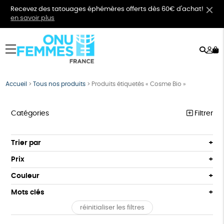
Recevez des tatouages éphémères offerts dès 60€ d'achat!
en savoir plus
Rech
Mo
menu
co
Accueil
>
Tous nos produits
>
Produits étiquetés « Cosme Bio »
Catégories
Filtrer
VÊTEMENTS
Trier par
Par défaut
BIJOUX
Prix
Popularité
Tous
BIEN-ÊTRE
Couleur
Nouveauté
0 € - 50 €
Orange
Bleu
Mots clés
Prix : du - cher au + cher
ÉPICERIE
50 € - 100 €
Prix : du + cher au - cher
réinitialiser les filtres
100 € - 150 €
Fabriqué en France
Agriculture Biologique
PAPETERIE
Disponibilité
150 € - 200 €