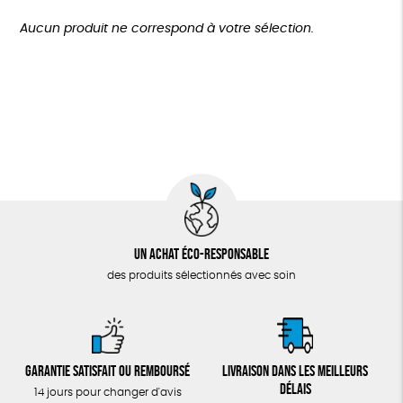
TOUT
Oeko-Tex
GOTS
Fabriqué en Europe
Plus de 200€
Aucun produit ne correspond à votre sélection.
Fabriqué en France
Agriculture Biologique
Un achat éco-responsable
des produits sélectionnés avec soin
Garantie satisfait ou remboursé
Livraison dans les meilleurs
délais
14 jours pour changer d'avis