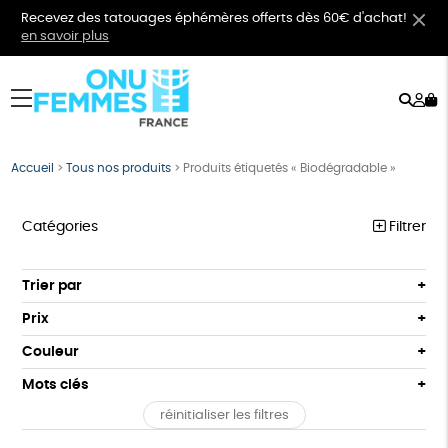
Recevez des tatouages éphémères offerts dès 60€ d'achat!
en savoir plus
Rech
Mo
menu
co
Accueil
>
Tous nos produits
>
Produits étiquetés « Biodégradable »
Catégories
Filtrer
VÊTEMENTS
Trier par
Par défaut
BIJOUX
Prix
Popularité
Tous
BIEN-ÊTRE
Couleur
Nouveauté
0 € - 50 €
Orange
Bleu
Mots clés
Prix : du - cher au + cher
ÉPICERIE
50 € - 100 €
Prix : du + cher au - cher
réinitialiser les filtres
100 € - 150 €
Biodégradable
Cosme Bio
Fabrication artisanale
PAPETERIE
Disponibilité
150 € - 200 €