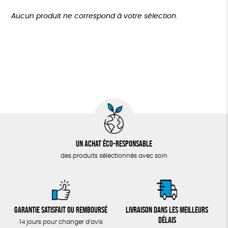
TOUT
Agriculture Biologique
Biodégradable
Cosme Bio
Plus de 200€
Aucun produit ne correspond à votre sélection.
Fabrication artisanale
Oeko-Tex
Un achat éco-responsable
des produits sélectionnés avec soin
Garantie satisfait ou remboursé
Livraison dans les meilleurs
délais
14 jours pour changer d'avis