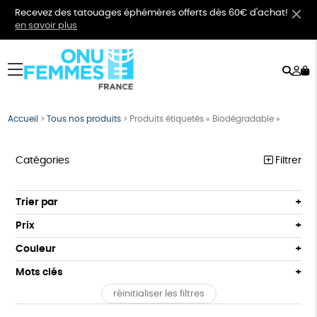
Recevez des tatouages éphémères offerts dès 60€ d'achat!
en savoir plus
Rech
Mo
menu
co
Accueil
>
Tous nos produits
>
Produits étiquetés « Biodégradable »
Catégories
Filtrer
VÊTEMENTS
Trier par
Par défaut
BIJOUX
Prix
Popularité
Tous
BIEN-ÊTRE
Couleur
Nouveauté
0 € - 50 €
Orange
Bleu
Mots clés
Prix : du - cher au + cher
ÉPICERIE
50 € - 100 €
Prix : du + cher au - cher
réinitialiser les filtres
100 € - 150 €
GOTS
Fabriqué en Europe
Fabriqué en France
PAPETERIE
Disponibilité
150 € - 200 €