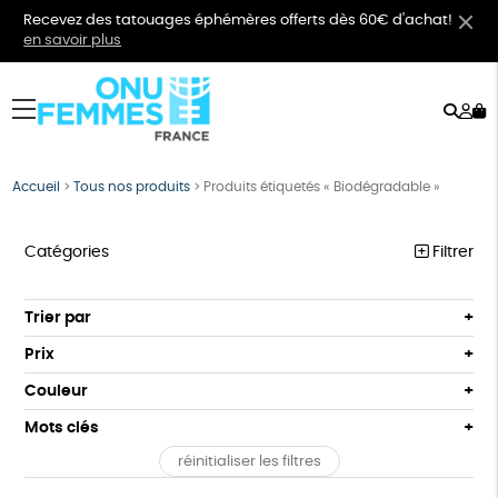
Recevez des tatouages éphémères offerts dès 60€ d'achat!
en savoir plus
Rech
Mo
menu
co
Accueil
>
Tous nos produits
>
Produits étiquetés « Biodégradable »
Catégories
Filtrer
VÊTEMENTS
Trier par
Par défaut
BIJOUX
Prix
Popularité
Tous
BIEN-ÊTRE
Couleur
Nouveauté
0 € - 50 €
Orange
Bleu
Mots clés
Prix : du - cher au + cher
ÉPICERIE
50 € - 100 €
Prix : du + cher au - cher
réinitialiser les filtres
100 € - 150 €
GOTS
Fabriqué en Europe
Fabriqué en France
PAPETERIE
Disponibilité
150 € - 200 €