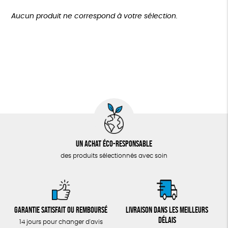
TOUT
Agriculture Biologique
Biodégradable
Cosme Bio
Plus de 200€
Aucun produit ne correspond à votre sélection.
Fabrication artisanale
Oeko-Tex
Un achat éco-responsable
des produits sélectionnés avec soin
Garantie satisfait ou remboursé
Livraison dans les meilleurs
délais
14 jours pour changer d'avis