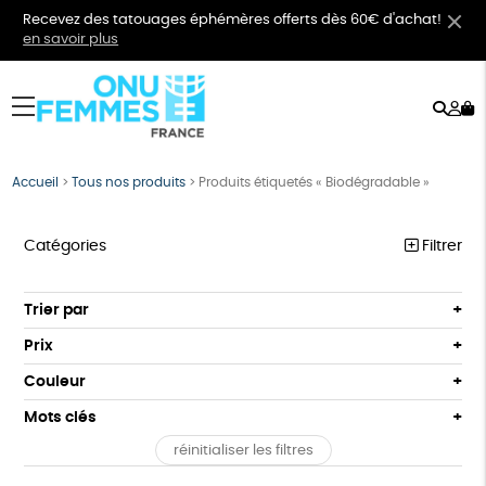
Recevez des tatouages éphémères offerts dès 60€ d'achat!
en savoir plus
Rech
Mo
menu
co
Accueil
>
Tous nos produits
>
Produits étiquetés « Biodégradable »
Catégories
Filtrer
VÊTEMENTS
Trier par
Par défaut
BIJOUX
Prix
Popularité
Tous
BIEN-ÊTRE
Couleur
Nouveauté
0 € - 50 €
Orange
Bleu
Mots clés
Prix : du - cher au + cher
ÉPICERIE
50 € - 100 €
Prix : du + cher au - cher
réinitialiser les filtres
100 € - 150 €
Agriculture Biologique
Biodégradable
Cosme Bio
PAPETERIE
Disponibilité
150 € - 200 €