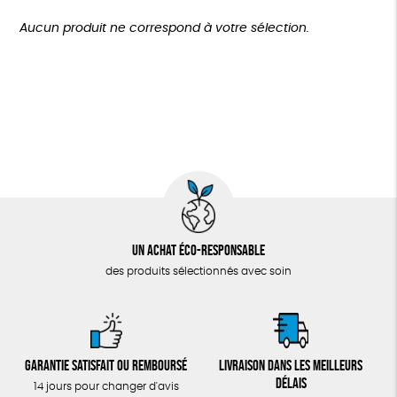
TOUT
Fabrication artisanale
Oeko-Tex
GOTS
Plus de 200€
Aucun produit ne correspond à votre sélection.
Fabriqué en Europe
Fabriqué en France
Un achat éco-responsable
des produits sélectionnés avec soin
Garantie satisfait ou remboursé
Livraison dans les meilleurs
délais
14 jours pour changer d'avis