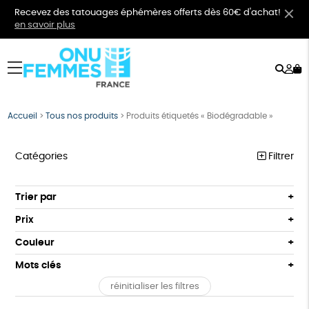
Recevez des tatouages éphémères offerts dès 60€ d'achat!
en savoir plus
Rech
Mo
menu
co
Accueil
>
Tous nos produits
>
Produits étiquetés « Biodégradable »
Catégories
Filtrer
VÊTEMENTS
Trier par
Par défaut
BIJOUX
Prix
Popularité
Tous
BIEN-ÊTRE
Couleur
Nouveauté
0 € - 50 €
Orange
Bleu
Mots clés
Prix : du - cher au + cher
ÉPICERIE
50 € - 100 €
Prix : du + cher au - cher
réinitialiser les filtres
100 € - 150 €
GOTS
Fabriqué en Europe
Fabriqué en France
PAPETERIE
Disponibilité
150 € - 200 €