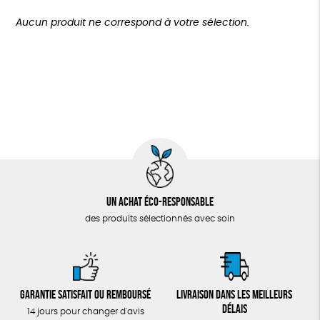
TOUT
Agriculture Biologique
Biodégradable
Cosme Bio
Plus de 200€
Aucun produit ne correspond à votre sélection.
Fabrication artisanale
Oeko-Tex
Un achat éco-responsable
des produits sélectionnés avec soin
Garantie satisfait ou remboursé
Livraison dans les meilleurs
délais
14 jours pour changer d'avis