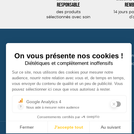
responsable
remb
des produits
14 jours p
sélectionnés avec soin
d'
TOUS NOS PRODUITS
LA BOUTIQUE
Vêtements
Conditions de ven
Politique de confid
Bijoux
Mentions légales
Bien-être
Épicerie
Papeterie