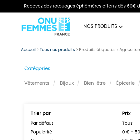
Recevez des tatouages éphémères offerts dès 60€ d
NOS PRODUITS
BIJOUX
VÊTE
Accueil
>
Tous nos produits
>
Produits étiquetés « Agricultur
Catégories
Vêtements
Bijoux
Bien-être
Épicerie
Trier par
Prix
Par défaut
Tous
Popularité
0 € - 5