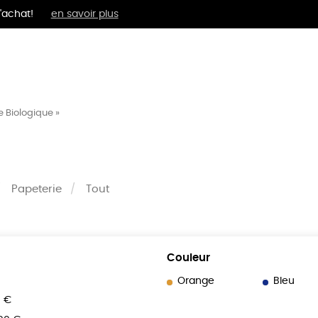
'achat!
en savoir plus
MENTS
BIEN-ÊTRE
ÉPI
e Biologique »
Papeterie
Tout
Couleur
Orange
Bleu
0 €