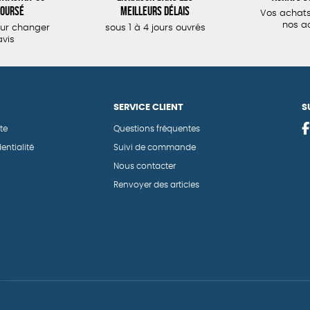
oursé
meilleurs délais
Vos achats
nos a
our changer
sous 1 à 4 jours ouvrés
avis
SERVICE CLIENT
S
te
Questions fréquentes
entialité
Suivi de commande
Nous contacter
Renvoyer des articles