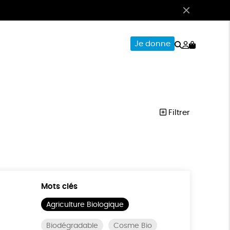
Rechercher
Mon
Je donne
compte
CERIE
PAPETERIE
Filtrer
Mots clés
Agriculture Biologique
Biodégradable
Cosme Bio