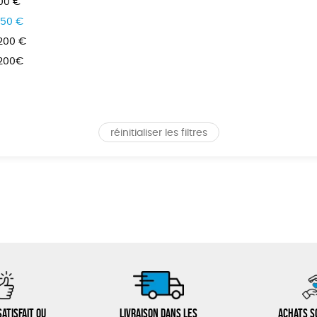
100 €
150 €
 200 €
 200€
réinitialiser les filtres
atisfait ou
Livraison dans les
Achats s