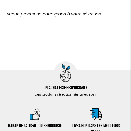
Disponibilité
150 € - 200 €
TOUT
GOTS
Fabriqué en Europe
Fabriqué en France
Plus de 200€
Aucun produit ne correspond à votre sélection.
Agriculture Biologique
Biodégradable
Un achat éco-responsable
des produits sélectionnés avec soin
Garantie satisfait ou remboursé
Livraison dans les meilleurs