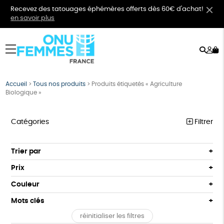
Recevez des tatouages éphémères offerts dès 60€ d'achat!
en savoir plus
Rech
Mo
menu
co
Accueil
>
Tous nos produits
>
Produits étiquetés « Agriculture
Biologique »
Catégories
Filtrer
VÊTEMENTS
Trier par
Par défaut
BIJOUX
Prix
Popularité
Tous
BIEN-ÊTRE
Couleur
Nouveauté
0 € - 50 €
Orange
Bleu
Mots clés
Prix : du - cher au + cher
ÉPICERIE
50 € - 100 €
Prix : du + cher au - cher
réinitialiser les filtres
100 € - 150 €
Cosme Bio
Fabrication artisanale
Oeko-Tex
PAPETERIE