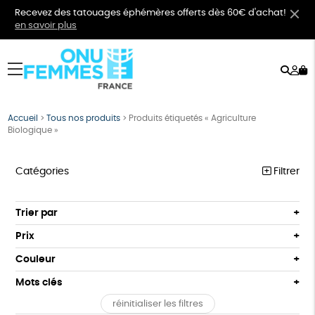
Recevez des tatouages éphémères offerts dès 60€ d'achat!
en savoir plus
Rech
Mo
menu
co
Accueil
>
Tous nos produits
>
Produits étiquetés « Agriculture
Biologique »
Catégories
Filtrer
VÊTEMENTS
Trier par
Par défaut
BIJOUX
Prix
Popularité
Tous
BIEN-ÊTRE
Couleur
Nouveauté
0 € - 50 €
Orange
Bleu
Mots clés
Prix : du - cher au + cher
ÉPICERIE
50 € - 100 €
Prix : du + cher au - cher
réinitialiser les filtres
100 € - 150 €
GOTS
Fabriqué en Europe
Fabriqué en France
PAPETERIE