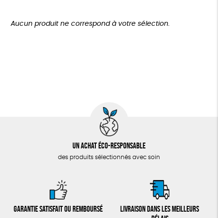
Disponibilité
150 € - 200 €
TOUT
Agriculture Biologique
Biodégradable
Cosme Bio
Plus de 200€
Aucun produit ne correspond à votre sélection.
Fabrication artisanale
Oeko-Tex
Un achat éco-responsable
des produits sélectionnés avec soin
Garantie satisfait ou remboursé
Livraison dans les meilleurs